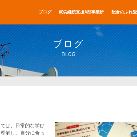
ブログ
就労継続支援A型事業所
配食のふれ愛
ブログ
BLOG
トでは、日常的な学び
に理解し、自分に合っ