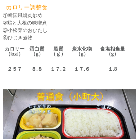
□カロリー調整食
①韓国風焼肉炒め
②鶏と大根の味噌煮
③小松菜のおひたし
④ひじき煮物
カロリー
蛋白質
脂質
炭水化物
食塩相当量
（kcal）
（g）
（ｇ）
（g）
（g）
２５７
８.８
１７.２
１７.６
１.8