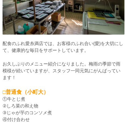
配食のふれ愛糸満店では、お客様のふれ合い(愛)を大切にし
て、健康的な毎日をサポートしています。
お久しぶりのメニュー紹介になりました。梅雨の季節で雨
模様が続いていますが、スタッフ一同元気にがんばってい
ます！
□普通食（小町大）
①牛とじ煮
②しろ菜の和え物
③じゃが芋のコンソメ煮
④付け合わせ