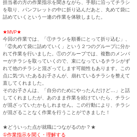
担当者の方の作業指示を聞きながら、手順に沿ってチラシ
を取り、パンフレットの中に折り込んだあと、丸めて袋に
詰めていくという一連の作業を体験しました。
★MVP★
今回の作業では、「①チラシを順番にとって折り込む」、
「②丸めて袋に詰めていく」という２つのグループに分か
れて作業を行いました。①のグループでは、複数のメンバ
ーがチラシを取っていくので、束になっているチラシがず
れて他のチラシと混ざってします可能性もあります。この
点に気づいたあるお子さんが、崩れているチラシを整えて
直してくれました。
そのお子さんは、「自分のためにやったんだけど…」と話
してくれましたが、あのまま作業を続けていたら、チラシ
が混ざっていたかもしれません。この行動により、チラシ
が混ざることなく作業を行うことができました！
★どういった点が就職につながるのか？★
①作業指示を聞く・理解する