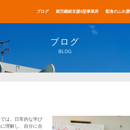
ブログ
就労継続支援A型事業所
配食のふれ愛
ブログ
BLOG
トでは、日常的な学び
的に理解し、自分に合