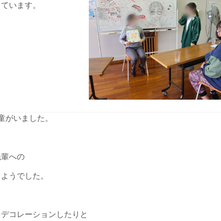
しています。
童がいました。
先輩への
るようでした。
をデコレーションしたりと