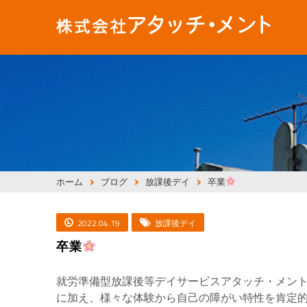
ホーム
ブログ
放課後デイ
卒業
2022.04.19
放課後デイ
卒業
就労準備型放課後等デイサービスアタッチ・メン
に加え、様々な体験から自己の障がい特性を肯定