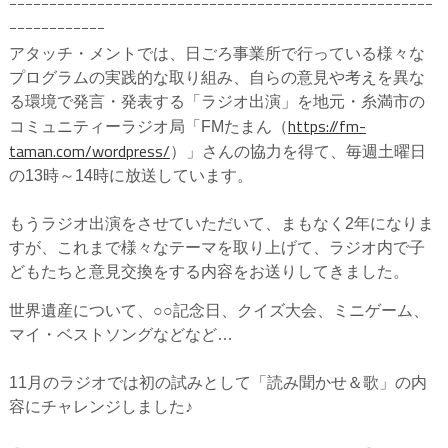
ｰｰｰｰｰｰｰｰｰｰｰｰｰｰｰｰｰｰｰｰｰｰｰｰｰｰｰｰｰｰｰｰｰｰｰｰｰｰｰｰｰｰｰｰｰｰｰｰｰｰｰｰｰ
ｰｰｰｰｰｰｰｰｰｰｰｰ
アタッチ・メントでは、日ごろ事業所で行っている様々な
プログラムの実践的な取り組み、自らの意見や考えを異な
る環境で発言・発表する「ラジオ出演」を地元・糸満市の
https://fm-
コミュニティーラジオ局「FMたまん（
taman.com/wordpress/
）」さんの協力を得て、毎週土曜日
の13時～14時に放送しています。
もうラジオ出演をさせていただいて、まもなく2年になりま
すが、これまで様々なテーマを取り上げて、ラジオ内で子
どもたちと意見交換をする内容をお送りしてきました。
世界遺産について、○○記念日、クイズ大会、ミニゲーム、
マイ・ベストソングなどなど…
11月のラジオでは初の試みとして「読み聞かせ＆歌」の内
容にチャレンジしました♪