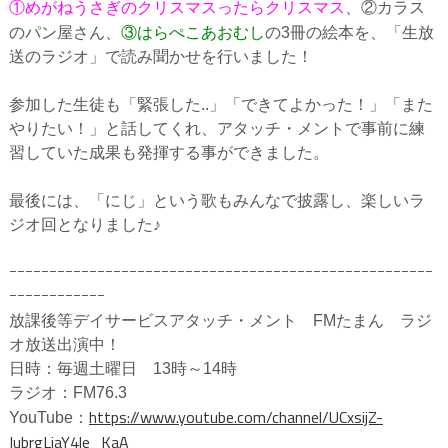
①めがねうさぎのクリスマスったらクリスマス
、②カラス
③はらぺこあおむし
のパン屋さん、
の3冊の絵本を、「生放
送のラジオ」で読み聞かせを行いました！
参加した生徒も「緊張した..」「できてよかった！」「また
やりたい！」と話してくれ、アタッチ・メントで事前に練
習していた成果も発揮する事ができました。
最後には、「にじ」という歌もみんなで披露し、楽しいラ
ジオ回となりました♪
ｰｰｰｰｰｰｰｰｰｰｰｰｰｰｰｰｰｰｰｰｰｰｰｰｰｰｰｰｰｰｰｰｰｰｰｰｰｰｰｰｰｰｰｰｰｰｰｰｰｰｰｰｰ
ｰｰｰｰｰｰｰｰｰｰｰｰ
放課後等デイサービスアタッチ・メント FMたまん ラジ
オ放送出演中！
日時：毎週土曜日 13時～14時
ラジオ：FM76.3
https://www.youtube.com/channel/UCxsijZ-
YouTube：
IubrgLiaY4le_KaA