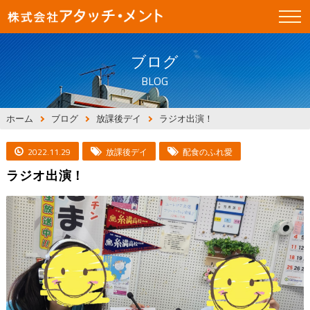
ブログ
BLOG
ホーム
ブログ
放課後デイ
ラジオ出演！
2022.11.29
放課後デイ
配食のふれ愛
ラジオ出演！